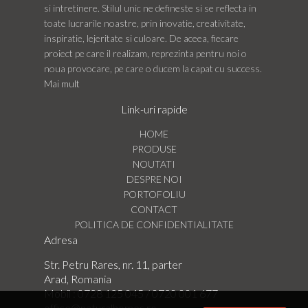
si intretinere. Stilul unic ne defineste si se reflecta in
toate lucrarile noastre, prin inovatie, creativitate,
inspiratie, lejeritate si culoare. De aceea, fiecare
proiect pe care il realizam, reprezinta pentru noi o
noua provocare, pe care o ducem la capat cu success.
Mai mult
Link-uri rapide
HOME
PRODUSE
NOUTATI
DESPRE NOI
PORTOFOLIU
CONTACT
POLITICA DE CONFIDENTIALITATE
Adresa
Str. Petru Rares, nr. 11, parter
Arad, Romania
Mobil :
0728 125 045
/
0720 001 677
office@naturalhomes.ro